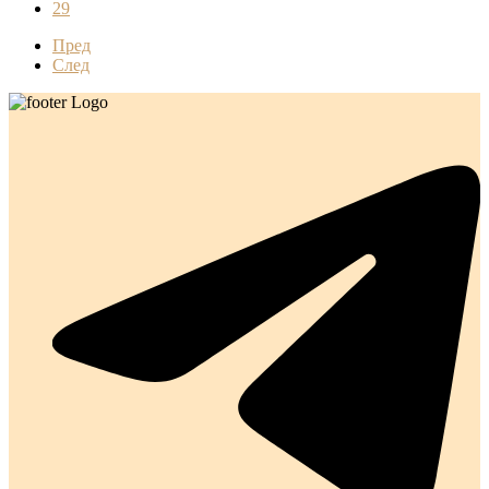
29
Пред
След