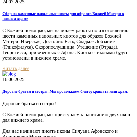
24.07.2025
Сбор на каменные напольные киоты для образов Божией Матери в
нижнем храме
С Божией помощью, мы начинаем работы по изготовлению
шести каменных напольных киотов для образов Божией
Матери: Иверская, Достойно Есть, Сладкое Лобзание
(Гликофилуса), Скоропослушница, Утешение (Отрада),
Георнтисса, привезенных с Афона. Киоты с иконами будут
установлены в нижнем храме.
Читать далее
16.06.2025
Дорогие братья и сестры! Мы продолжаем благоукрашать наш храм.
Дорогие братья и сестры!
С Божией помощью, мы приступаем к написанию двух икон
для нижнего храма.
Для нас начинают писать иконы Силуана Афонского и
Аристоклия Московского.