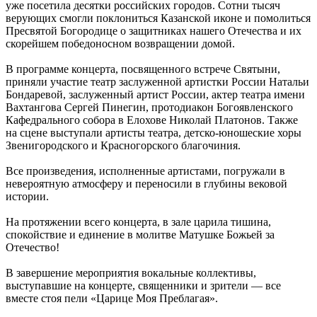
уже посетила десятки российских городов. Сотни тысяч
верующих смогли поклониться Казанской иконе и помолиться
Пресвятой Богородице о защитниках нашего Отечества и их
скорейшем победоносном возвращении домой.
В программе концерта, посвященного встрече Святыни,
приняли участие театр заслуженной артистки России Натальи
Бондаревой, заслуженный артист России, актер театра имени
Вахтангова Сергей Пинегин, протодиакон Богоявленского
Кафедрального собора в Елохове Николай Платонов. Также
на сцене выступали артисты театра, детско-юношеские хоры
Звенигородского и Красногорского благочиния.
Все произведения, исполненные артистами, погружали в
невероятную атмосферу и переносили в глубины вековой
истории.
На протяжении всего концерта, в зале царила тишина,
спокойствие и единение в молитве Матушке Божьей за
Отечество!
В завершение мероприятия вокальные коллективы,
выступавшие на концерте, священники и зрители — все
вместе стоя пели «Царице Моя Преблагая».