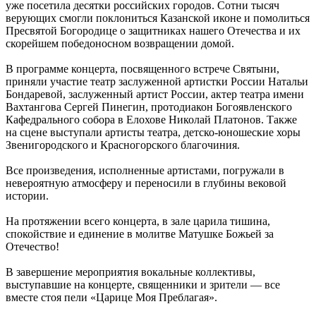
уже посетила десятки российских городов. Сотни тысяч
верующих смогли поклониться Казанской иконе и помолиться
Пресвятой Богородице о защитниках нашего Отечества и их
скорейшем победоносном возвращении домой.
В программе концерта, посвященного встрече Святыни,
приняли участие театр заслуженной артистки России Натальи
Бондаревой, заслуженный артист России, актер театра имени
Вахтангова Сергей Пинегин, протодиакон Богоявленского
Кафедрального собора в Елохове Николай Платонов. Также
на сцене выступали артисты театра, детско-юношеские хоры
Звенигородского и Красногорского благочиния.
Все произведения, исполненные артистами, погружали в
невероятную атмосферу и переносили в глубины вековой
истории.
На протяжении всего концерта, в зале царила тишина,
спокойствие и единение в молитве Матушке Божьей за
Отечество!
В завершение мероприятия вокальные коллективы,
выступавшие на концерте, священники и зрители — все
вместе стоя пели «Царице Моя Преблагая».