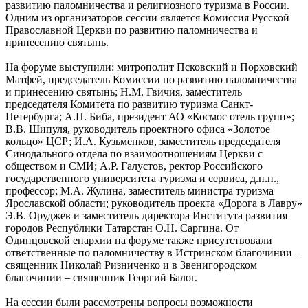
развитию паломничества и религиозного туризма в России.
Одним из организаторов сессии является Комиссия Русской
Православной Церкви по развитию паломничества и
принесению святынь.
На форуме выступили: митрополит Псковский и Порховский
Матфей, председатель Комиссии по развитию паломничества
и принесению святынь; Н.М. Гвичия, заместитель
председателя Комитета по развитию туризма Санкт-
Петербурга; А.П. Биба, президент АО «Космос отель групп»;
В.В. Шипуля, руководитель проектного офиса «Золотое
кольцо» ЦСР; И.А. Кузьменков, заместитель председателя
Синодального отдела по взаимоотношениям Церкви с
обществом и СМИ; А.Р. Галустов, ректор Российского
государственного университета туризма и сервиса, д.п.н.,
профессор; М.А. Жулина, заместитель министра туризма
Ярославской области; руководитель проекта «Дорога в Лавру»
Э.В. Оруджев и заместитель директора Института развития
городов Республики Татарстан О.Н. Саргина. От
Одинцовской епархии на форуме также присутствовали
ответственные по паломничеству в Истринском благочинии –
священник Николай Ризниченко и в Звенигородском
благочинии – священник Георгий Балог.
На сессии были рассмотрены вопросы возможности