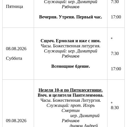
Служащий: иер. Димитрий
7:30
Пятница
Рябчиков
Вечерня. Утреня. Первый час.
17:00
▫️
Сщмч. Ермолая и иже с ним.
Часы. Божественная литургия.
08.08.2026
Служащий: иер. Димитрий
7:30
Рябчиков
Суббота
Всенощное бдение.
17:00
Неделя 10-я по Пятидесятнице.
Вмч. и целителя Пантелеимона.
Часы. Божественная Литургия.
▫️
Служащий: прот. Игорь
8:30
Смертин
иер. Димитрий
09.08.2026
Рябчиков
диакон Андрей